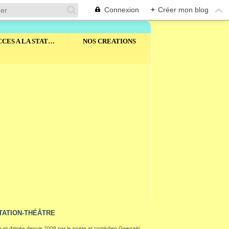
Connexion
+
Créer mon blog
ADRESSE ET ACCES A LA STATION THEATRE
NOS CREATIONS
TATION-THÉÂTRE
 et dirigée depuis 2008 par le poète et comédien Gwenaël