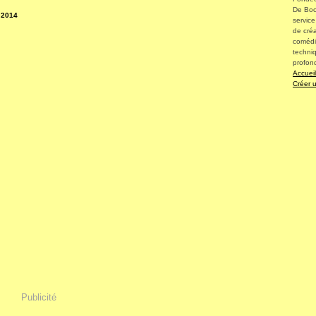
De Boo
 2014
service
de créa
comédi
techniq
profon
Accuei
Créer 
Publicité