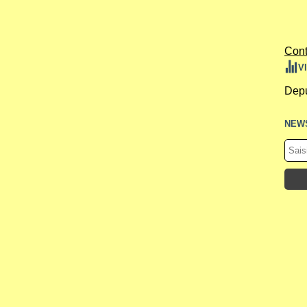
Cont
V
Depu
NEW