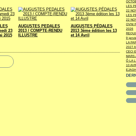
OCTOB
LES P
22 NO
LES P
22 NO
OVNI 
LES
AUGUSTES PEDALES
AUGUSTES PÉDALES
2026
medi 23
2013 / COMPTE-RENDU
2013 3ème édition les 13
REQUI
i 2015
ILLUSTRE
et 14 Avril
9 janv
LA PA
2027 A
CECI 
MARS 
Ô LA 
10 AVR
EJAGH
DER