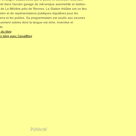
dt dans l'ancien garage de mécanique automobile et station-
 de La Mézière près de Rennes, La Station théâtre est un lieu
tion et de représentations publiques régulières pour les
ens et les poètes. Sa programmation est vouée aux oeuvres
uement sobres dont la langue est riche, inventive et
de.
l du blog
un blog avec CanalBlog
Publicité