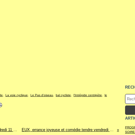
REC
de
,
La voie cyclique
,
Le Pas d'oiseau
,
bal cycliste
,
l'Intrépide centripète
,
le
ARTI
PROGR
PETER, RONNIE, JOE... AND MARY les vendredi 11 et samedi 12 Avril à 20H30
EUX, errance joyeuse et comédie tendre vendredi 16 et samedi 17 Mai 2014
SOIRE