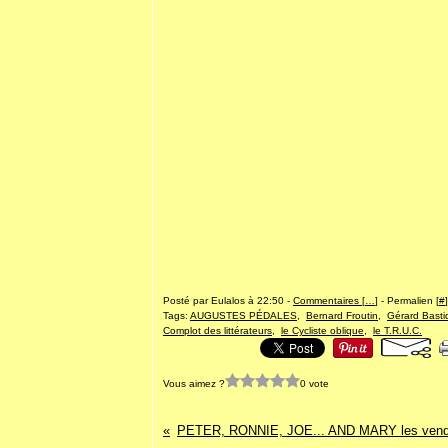
Posté par Eulalos à 22:50 -
Commentaires [
…
]
- Permalien [
#
]
Tags:
AUGUSTES PÉDALES
,
Bernard Froutin
,
Gérard Basti
Complot des littérateurs
,
le Cycliste oblique
,
le T.R.U.C.
Vous aimez ?
0 vote